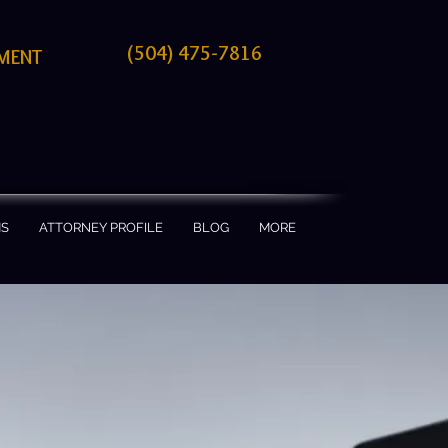
(504) 475-7816
TMENT
MS
ATTORNEY PROFILE
BLOG
MORE